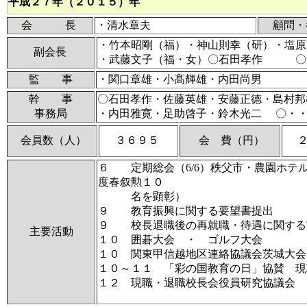
平成２７年（２０１５）年
会 長
・清水章夫
顧問・
・竹本昭剛（福）・神山則幸（研）・塩原
副会長
・武藤文子（福・女）〇石田孝作 〇
監 事
・関口章雄・小髙輝雄・内田尚男
幹 事
〇石田孝作・佐藤英雄・安藤正德・島村邦
事務局
・内田雅寛・足助啓子・鈴木光二 〇・
会員数（人）
３６９５
会 費（円）
６ 定期総会（6/6）秩父市・農園ホテ
度春叙勲１０
名を顕彰）
９ 教育振興に関する要望書提出
９ 校長退職後の再就職・待遇に関する
主要活動
１０ 囲碁大会 ・ ゴルフ大会
１０ 関東甲信越地区連絡協議会茨城大会
１０～１１ 「彩の国教育の日」協賛 現
１２ 現職・退職校長会役員研究協議会