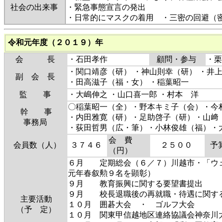
社会の出来事
・緊急事態宣言の発出
・日常的にマスクの着用 ・三密の回避（
令和元年度（２０１９）年
会 長
・石田孝作
顧問・参与
・栗
・関口靖彦（研） ・神山則幸（研） ・井
副 会 長
・田高滋子（福・女） ・稲葉昭一
監 事
・大嶋伸之 ・山口喜一郎 ・村本 洋
〇稲葉昭一（全）・野本キミ子（会）・今
幹 事
・内田雅寛（研）・足助啓子（研）・山﨑
事務局
・荻田哲男（広・筆）・小林俊雄（
会 費
会員数（人）
３７４６
２５００
予
（円）
６月 定期総会（６／７）川越市・「ウェ
元年春叙勲９名を顕彰）
９月 教育振興に関する要望書提出
９月 校長退職後の再就職・待遇に関す
主要活動
１０月 囲碁大会 ・ ゴルフ大会
（予 定）
１０月 関東甲信越地区連絡協議会神奈川