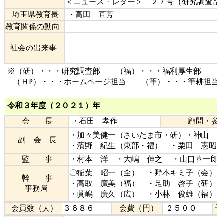
＜ニュース・レター＞ ２７号（研究調査
埼玉県教育長
・高田 直芳
教育関係の動向
社会の出来事
※（研）・・・研究調査部 （福）・・・福利厚生部 
（ＨP）・・・ホームページ担当 （筆）・・・筆耕担
令和３年度（２０２１）年
会 長
・石田 孝作
顧問・
・加々美健一（さいたま市・研）・神山 
副 会 長
・濱野 紀生（東部・福） ・栗田 憲
監 事
・村本 洋 ・大嶋 伸之 ・山口喜
〇稲葉 昭一（全） ・野本キミ子（会）
幹 事
・髙取 廣美（福） ・足助 啓子（研）
事務局
・眞嶋 廣久（広） ・小林 俊雄（福）
会員数（人）
３６８６
会費（円）
２５００