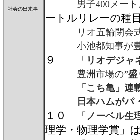
男子400メー
社会の出来事
ートルリレーの種
リオ五輪閉会
小池都知事が
９
「
リオデジャ
豊洲市場の”
盛
「こち亀」連
日本ハムがパ
１０
「
ノーベル生
理学・物理学賞」