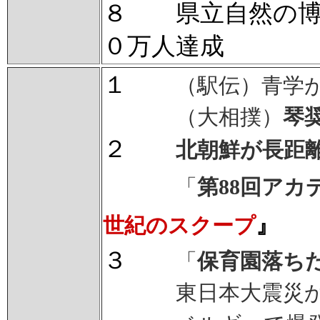
８ 県立自然の博
０万人達成
１
（駅伝）青学
（大相撲）
琴
２
北朝鮮が長距
「
第88回アカ
』
世紀のスクープ
３
「
保育園落ち
東日本大震災