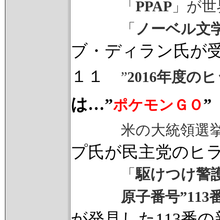
「
PPAP
」が世
「
ノーベル文
ブ・ディラン氏が
１１
”
2016年度の
は…”
”
ポケモンＧＯ
米の大統領選
プ氏が民主党のヒ
「
駆けつけ警
原子番号”11
が発見した113番