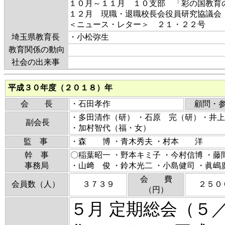
１０月～１１月 １０支部 「彩の国教育
１２月 現職・退職校長会役員研究協議会
＜ニュース・レター＞ ２１・２２
埼玉県教育長
・小松弥生
教育関係の動向
社会の出来事
平成３０年度（２０１８）年
会 長
・石田孝作
顧問・
・多田清作（研） ・石原 完（研）・井
副会長
・加村智代（福・女）
監 事
・森 博 ・青木秀夫 ・村本 洋
幹 事
〇稲葉昭一 ・野本キミ子 ・今村信博 ・藤
事務局
・山﨑 俊 ・鈴木光二 ・小島健司 ・眞
会 費
会員数（人）
３７３９
２５０
（円）
５月 定期総会（５