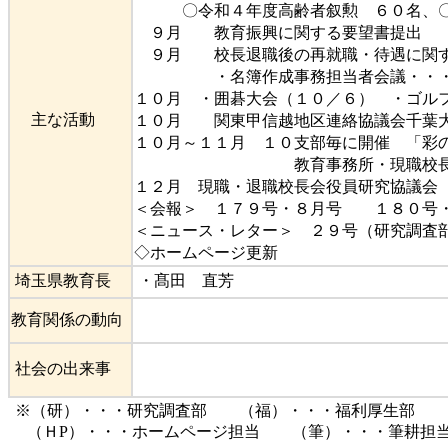
〇令和４年度高齢者叙勲 ６０名、〇令
９月 教育振興に関する要望書提出
９月 校長退職後の再就職・待遇に関す
・名簿作成事務担当者会議・・・会
１０月 ・囲碁大会（１０／６） ・ゴル
主な活動
１０月 関東甲信越地区連絡協議会千葉大
１０月～１１月 １０支部毎に開催 「彩
教育事務所・現職校長・
１２月 現職・退職校長会役員研究協議会
＜会報＞ １７９号・８月号 １８０号・
＜ニュース・レター＞ ２９号（研究調査
◇ホームページ更新
埼玉県教育長
・髙田 直芳
教育関係の動向
社会の出来事
※（研）・・・研究調査部 （福）・・・福利厚生部 
（ＨP）・・・ホームページ担当 （筆）・・・筆耕担