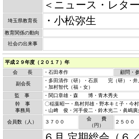
＜ニュース・レタ
・小松弥生
埼玉県教育長
教育関係の動向
社会の出来事
平成２９年度（２０１７）年
会 長
・石田孝作
顧問・
・多田清作（研）・石原 完（研）・井
副会長
・加村智代（福・女）
監 事
・関口章雄・森 博・青木秀夫
幹 事
〇稲葉昭一・島村邦雄・野本キミ子・今
事務局
・山﨑 俊・河手俊二・鈴木光二・
会 費
会員数（人）
３７００
２５００
（円）
６月 定期総会（６