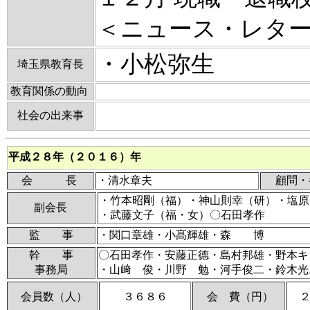
＜ニュース・レタ
・小松弥生
埼玉県教育長
教育関係の動向
社会の出来事
平成２８年（２０１６）年
会 長
・清水章夫
顧問・
・竹本昭剛（福）・神山則幸（研）・塩原
副会長
・武藤文子（福・女）〇石田孝作 
監 事
・関口章雄・小髙輝雄・森 博
幹 事
〇石田孝作・安藤正德・島村邦雄・野本キ
事務局
・山﨑 俊・川野 勉・河手俊二・鈴木
会員数（人）
３６８６
会 費（円）