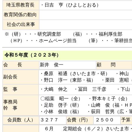
埼玉県教育長
・日吉 亨（ひよしとおる）
教育関係の動向
社会の出来事
※（研）・・・研究調査部 （福）・・・福利厚生部 
（ＨP）・・・ホームページ担当 （筆）・・・筆耕担
令和５年度（２０２３年）
会 長
新井 俊一
顧 問
・桑原 裕通（さいたま市・研） ・神山
副会長
・野口 淳一（東部・福） ・栗田 憲昭
監 事
・大嶋 伸之 ・冨田 三千彦 ・下山
〇稲葉 昭一（全） ・野本キミ子（会）
事務局
・足助 啓子（研） ・山﨑 俊（福・Ｈ
幹 事
・小林 俊雄（福） ・荻田 哲男（広・
会員数（人）
３２７７
会費（円）
２５００
予算
６月 定期総会（６／２）さいたま市・