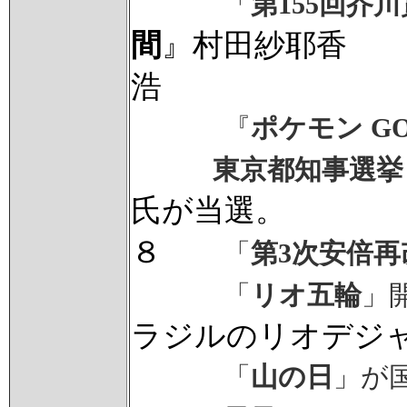
「
第155回芥
間
』村田紗耶香 
浩
『
ポケモン G
東京都知事選挙
氏が当選。
８
「
第3次安倍再
「
リオ五輪
」
ラジルのリオデジ
「
山の日
」が