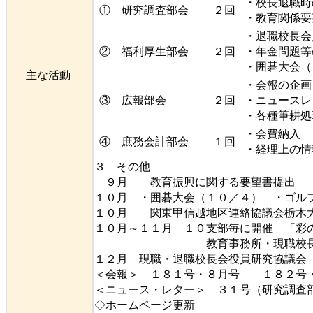
・校長退職時
① 研究調査部会
２回
・教育関係
・退職校長
② 福利厚生部会
２回
・年金問題
・囲碁大会（
主な活動
・会報の企画
③ 広報部会
２回
・ニュースレ
・各種筆耕
・会費納入 
④ 庶務会計部会
１回
・経理上の情
３ その他
９月 教育振興に関する要望書提出
１０月 ・囲碁大会（１０／４） ・ゴル
１０月 関東甲信越地区連絡協議会栃木大
１０月～１１月 １０支部毎に開催 「彩
教育事務所・現職校長・
１２月 現職・退職校長会役員研究協議
＜会報＞ １８１号・８月号 １８２号
＜ニュース・レター＞ ３１号（研究調査
◇ホームページ更新