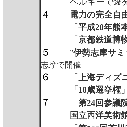
ベルギーで爆
４
電力の完全自
「
平成28年熊
「
京都鉄道博
５
”
伊勢志摩サミ
志摩で開催
６
「
上海ディズ
「18歳選挙権
７
「
第24回参議
国立西洋美術