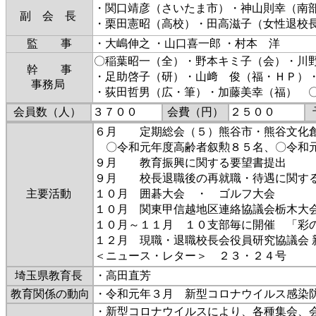
・関口靖彦（さいたま市）・神山則幸（南
副 会 長
・栗田憲昭（高校）・田高滋子（女性退校
監 事
・大嶋伸之 ・山口喜一郎 ・村本 洋
〇稲葉昭一（全）・野本キミ子（会）・川
幹 事
・足助啓子（研）・山﨑 俊（福・ＨＰ）
事務局
・荻田哲男（広・筆）・加藤美幸（福） 
会員数（人）
３７００
会費（円）
２５００
６月 定期総会（５）熊谷市・熊谷文化
〇令和元年度高齢者叙勲８５名、〇令和元
９月 教育振興に関する要望書提出
９月 校長退職後の再就職・待遇に関す
主要活動
１０月 囲碁大会 ・ ゴルフ大会
１０月 関東甲信越地区連絡協議会栃木大
１０月～１１月 １０支部毎に開催 「彩
１２月 現職・退職校長会役員研究協議会 
＜ニュース・レター＞ ２３・２４号
埼玉県教育長
・高田直芳
教育関係の動向
・令和元年３月 新型コロナウイルス感染
・新型コロナウイルスにより、各種集会、