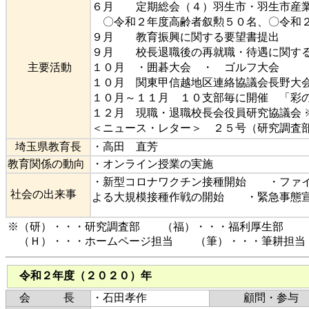
６月 定期総会（４）羽生市・羽生市産業
〇令和２年度高齢者叙勲５０名、〇令和２
９月 教育振興に関する要望書提出
９月 校長退職後の再就職・待遇に関す
主要活動
１０月 ・囲碁大会 ・ ゴルフ大会
１０月 関東甲信越地区連絡協議会長野大
１０月～１１月 １０支部毎に開催 「彩
１２月 現職・退職校長会役員研究協議会 
＜ニュース・レター＞ ２５号（研究調査
埼玉県教育長
・高田 直芳
教育関係の動向
・オンライン授業の実施
・新型コロナワクチン接種開始 ・ファ
社会の出来事
よる大規模接種作戦の開始 ・緊急事
※（研）・・・研究調査部 （福）・・・福利厚生部 
（Ｈ）・・・ホームページ担当 （筆）・・・筆耕担当
令和２年度（２０２０）年
会 長
・石田孝作
顧問・参与