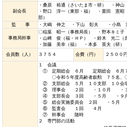
・桑原 裕通（さいたま市・研） ・神山
副会長
・野口 淳一（東部・福） ・栗田 憲昭
部）
監 事
・大嶋 伸之 ・下山 彰夫 ・小島 
〇稲葉 昭一（事務局長） ・野本キミ子
事務局幹事
・山﨑 俊（福・ＨＰ） ・鈴木 光二（
・加藤 美幸（福） ・本多 英夫（研）
会員数（人）
３７５４
会費（円）
２５００
１ 会議
① 定期総会 ６月 定期総会 ６月７
〇令和５年度高齢者叙勲 ７５名、〇令
② 支部総会 ５月 １０支部 １０会
③ 理事会 ２回 ・１０月 ・
④ 支部長会 ３回 ・５月 ・９
⑤ 総会実施委員会 ２回 ・５月 
⑥ 監査会 １回 ４月
⑦ 幹事会 随時
２ 専門部の活動