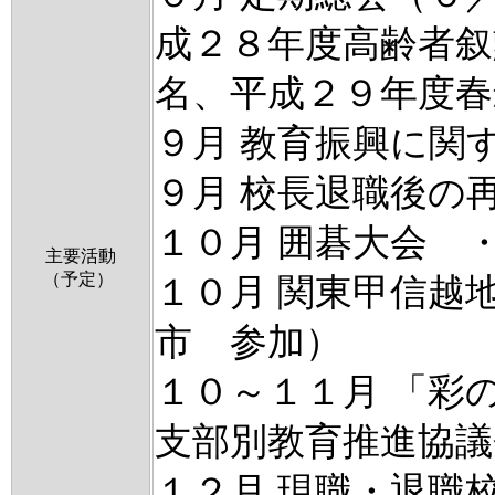
成２８年度高齢者叙
名、平成２９年度春
９月 教育振興に関
９月 校長退職後の
１０月 囲碁大会 
主要活動
（予定）
１０月 関東甲信越
市 参加）
１０～１１月 「彩
支部別教育推進協議
１２月 現職・退職