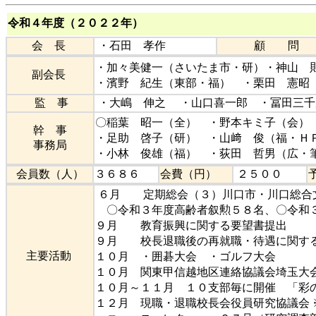
令和４年度（２０２２年）
会 長
・石田 孝作
顧 問
・加々美健一（さいたま市・研）・神山 
副会長
・濱野 紀生（東部・福） ・栗田 憲昭
監 事
・大嶋 伸之 ・山口喜一郎 ・冨田三千
〇稲葉 昭一（全） ・野本キミ子（会）
幹 事
・足助 啓子（研） ・山﨑 俊（福・Ｈ
事務局
・小林 俊雄（福） ・荻田 哲男（広・
会員数（人）
３６８６
会費（円）
２５００
６月 定期総会（３）川口市・川口総合
〇令和３年度高齢者叙勲５８名、〇令和３
９月 教育振興に関する要望書提出
９月 校長退職後の再就職・待遇に関す
主要活動
１０月 ・囲碁大会 ・ゴルフ大会
１０月 関東甲信越地区連絡協議会埼玉大
１０月～１１月 １０支部毎に開催 「彩
１２月 現職・退職校長会役員研究協議会 