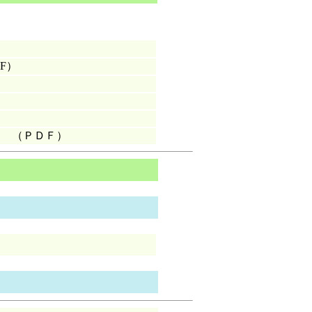
DF）
（ＰＤＦ）