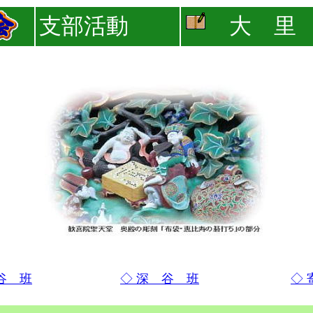
支部活動
大 里
谷 班
◇ 深 谷 班
◇