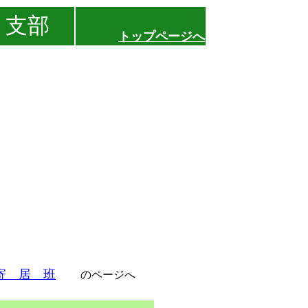
支部
トップページへ
 寄 居 班
のページへ