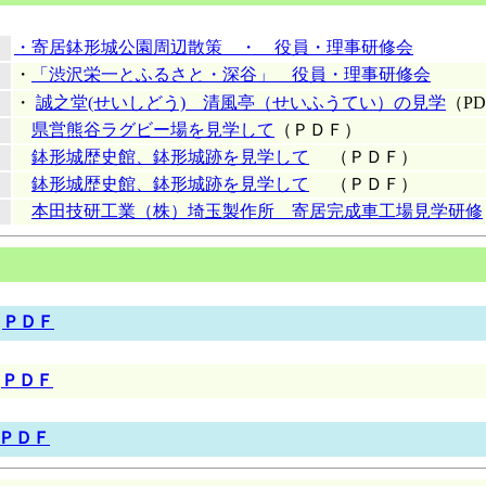
・寄居鉢形城公園周辺散策 ・ 役員・理事研修会
・
「渋沢栄一とふるさと・深谷」 役員・理事研修会
・
誠之堂(せいしどう) 清風亭（せいふうてい）の見学
（P
県営熊谷ラグビー場を見学して
（ＰＤＦ）
鉢形城歴史館、鉢形城跡を見学して
（ＰＤＦ）
鉢形城歴史館、鉢形城跡を見学して
（ＰＤＦ）
本田技研工業（株）埼玉製作所 寄居完成車工場見学研修
ＰＤＦ
ＰＤＦ
ＰＤＦ