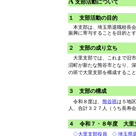
A
支部活動について
１ 支部活動の目的
本支部は、埼玉県退職校長会
振興に寄与することを目的と
２ 支部の成り立ち
大里支部では、これまで旧市
沼町が新たな熊谷市となり、
の班で大里支部を構成するこ
３ 支部の構成
令和８度は、
熊谷班
は５地
人、合計３２７人（うち長寿
４ 令和７・８年度 大里
◇大里支部役員 ◇ 埼玉県