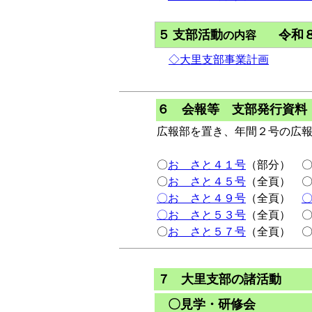
５
支部活動
令和
の内容
◇大里支部事業計画
６ 会報等 支部発行資料
広報部を置き、年間２号の広
〇
おゝさと４１号
（部分） 
〇
おゝさと４５号
（全頁） 
〇おゝさと４９号
（全頁）
〇おゝさと５３号
（全頁） 
〇
おゝさと５７号
（全頁） 
７
大里支部の諸活動
〇
見学・研修会