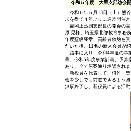
令和５年度 大里支部総会
令和５年５月
13
日（土）熊谷
加を得て４年ぶりに通常開催さ
吉岡正己副支部長の開会の言
原 晃様、埼玉県北部教育事務
年度藍綬褒章、高齢者叙勲を受
だいた後、
11
名の新入会員が紹
議事に入り、令和
4
年度の事
呈、令和
5
年度事業計画、予算
あり、全て原案通り承認されま
新役員を代表して、植竹 豊
会を少しでも前進できるよう努
無事終了し、新役員による活動