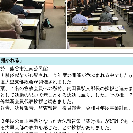
開かれる」
於 熊谷市江南公民館
ナ肺炎感染が心配され、今年度の開催が危ぶまれる中でしたが
年度大里支部総会が開催されました。
葉、７名の物故会員への黙祷、内田眞弘支部長の挨拶と進みま
策として断腸の思いで無しとする決断に至りました。その後、
田倫武新会員代表挨拶と続きました。
報告、決算報告、監査報告、役員報告、令和４年度事業計画、
３年度の目玉事業となった近況報告集『架け橋』が好評であっ
する大里支部の底力を感じた」との挨拶がありました。