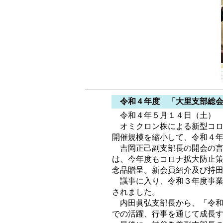
令和４年度 「大里支部総会
令和４年５月１４日（土） 
オミクロン株による新型コロ
開催規模を縮小して、令和４
吉岡正己副支部長の開会の言
は、今年度もコロナ拡大防止
念品贈呈。新会員紹介及び持
議事に入り、令和３年度事業
されました。
内田眞弘支部長から、「令和
での活躍、行事を通じて成長