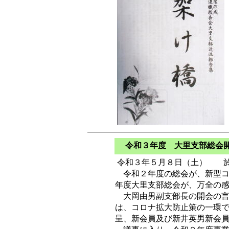
令和３年度 大里支部総会
令和３年５月８日（土） 於
令和２年度の総会が、新型コ
年度大里支部総会が、万全の
大岡由男副支部長の開会の言
は、コロナ拡大防止策の一環
呈、新会員及び新井英男新会