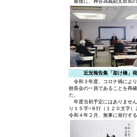
最後に、神谷為義副支部長の
近況報告集「架け橋」発
令和３年度、コロナ禍により
校長会の一員であることを再
た。
年度当初予定にはありません
り１５字×８行（１２０文字）
令和４年２月、無事に発行す