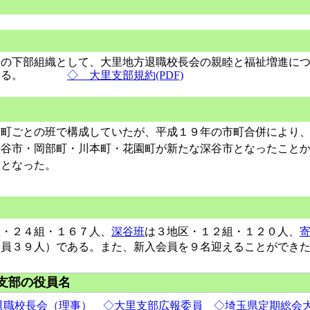
の下部組織として、大里地方退職校長会の親睦と福祉増進につ
する。
◇ 大里支部規約(PDF)
町ごとの班で構成していたが、平成１９年の市町合併により、
深谷市・岡部町・川本町・花園町が新たな深谷市となったこと
ととなった。
区・２４組・１６７人、
深谷班
は３地区・１２組・１２０人、
会員３９人）である。また、新入会員を９名迎えることができ
支部の役員名
退職校長会（理事） ◇大里支部広報委員 ◇埼玉県定期総会