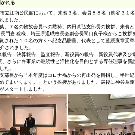
開かれる
市立江南公民館において、来賓３名、会員５８名（熊谷３１名
れました。
葉、７名の物故会員への黙祷、内田眞弘支部長の挨拶、来賓と
所長門倉 稔様、埼玉県退職校長会副会長関口良子様からご挨拶
賞された１０名の方々へ記念品贈呈、代表として藍綬褒章受章
介されました。
業報告、決算報告、監査報告、新役員の報告、新役員代表及び
案、さらに各事業の継続性と活性化を目的とする専任理事を新
した。
支部長から「本年度はコロナ禍からの再出発を目指し、半世紀
めてまいります。」という挨拶がありました。最後に神谷為義
がスタートしました。