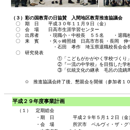
（３）彩の国教育の日協賛 入間地区教育推進協議会
〇 期 日 平成３０年１１月９日（金）
〇 会 場 日高市生涯学習センター
〇 出席者 ・現職小・中校長 ５５名 ・退職
〇 来 賓 ・矢ヶ崎照雄 日高市市長 ・長岡 伸一
・石田 孝作 埼玉県退職校長会会長 ・眞嶋
〇 研究発表
①「こどもがかがやく学校づくり」
②『一流の中学校』を目指した学校づくり
③「伝統文化の継承 毛呂の流鏑馬まつり」
✩ 推進協議会終了後、懇親会を開催（参加者１０
平成２９年度事業計画
（１） 定期総会
・期 日 平成２９年５月１２日（金
・会 場 所沢市 ベルヴィ・ザ・グ