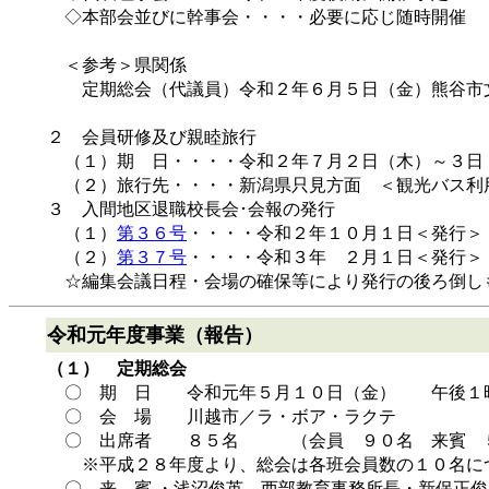
◇本部会並びに幹事会・・・・必要に応じ随時開催
＜参考＞県関係
定期総会（代議員）令和２年６月５日（金）熊谷市文
２ 会員研修及び親睦旅行
（１）期 日・・・・令和２年７月２日（木）～３日
（２）旅行先・・・・新潟県只見方面 ＜観光バス利
３ 入間地区退職校長会･会報の発行
（１）
第３６号
・・・・令和２年１０月１日＜発行＞
（２）
第３７号
・・・・令和３年 ２月１日＜発行＞
☆編集会議日程・会場の確保等により発行の後ろ倒し
令和元年度事業（報告）
（１） 定期総会
〇 期 日 令和元年５月１０日（金） 午後１
〇 会 場 川越市／ラ・ボア・ラクテ
〇 出席者 ８５名 （会員 ９０名 来賓 
※平成２８年度より、総会は各班会員数の１０名に
〇 来 賓 ・浅沼俊英 西部教育事務所長・新保正俊