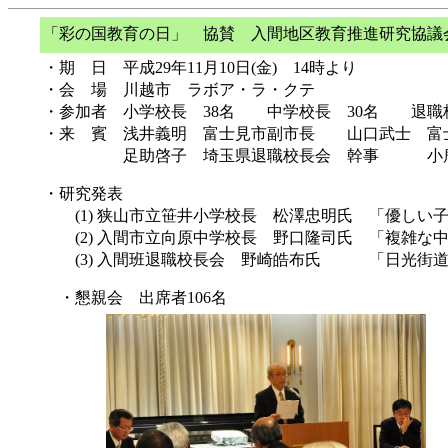
「彩の国教育の日」 協賛 入間地区教育推進研究協議
・期 日 平成
29
年
11
月
10
日
(
金
)
14
時より
・会 場 川越市 ラボア・ラ・クテ
・参加者 小学校長
38
名 中学校長
30
名 退
・来 賓 浅井義明 富士見市副市長
山口武士 富
足助啓子 埼玉県退職校長会 幹事
小鹿
・研究発表
(1)
狭山市立笹井小学校長 松澤忠明氏
「優しい子
(2)
入間市立向原中学校長 野口隆司氏
「複雑な中
(3)
入間班退職校長会 野崎皓布氏
「日光街道二
・懇親会 出席者
106
名