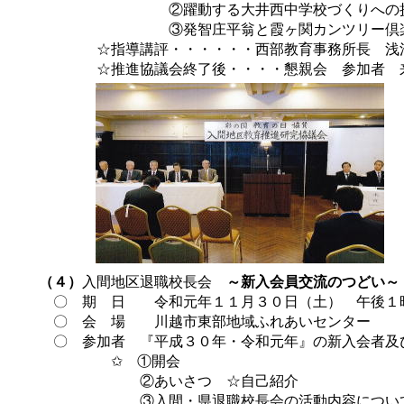
②躍動する大井西中学校づくりへの挑戦 ふ
③発智庄平翁と霞ヶ関カンツリー倶楽部 退
☆指導講評・・・・・・西部教育事務所長 浅
☆推進協議会終了後・・・・懇親会 参加者 来賓
（４）
入間地区退職校長会
～新入会員交流のつどい～
〇 期 日 令和元年１１月３０日（土） 午後１
〇 会 場 川越市東部地域ふれあいセンター
〇 参加者 『平成３０年・令和元年』の新入会者及
✩ ①開会
②あいさつ ☆自己紹介
③入間・県退職校長会の活動内容につい