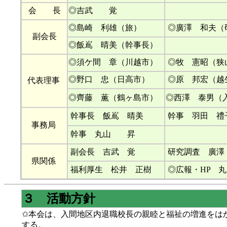
会 長
◎吉武 覚
◎島崎 利雄（旅）
◎廣澤 和夫（
副会長
◎飯嶌 晴美（幹事長）
◎須ケ間 章（川越市）
◎牧 憲昭（狭
◎野口 忠（日高市）
◎原 邦宏（越
代表理事
◎齊藤 薫（鶴ヶ島市）
◎西澤 泰男（
幹事長 飯嶌 晴美
幹事 羽田 禮
事務局
幹事 丸山 昇
副会長 吉武 覚
研究調査 廣澤
県関係
福利厚生 松井 正樹
◎広報・HP 
３ 活動方針
✩本会は、入間地区内退職校長の親睦と福祉の増進をは
する。