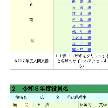
飯 能 班
西
日 高 班
狭 山 班
南
所 沢 班
入 間 班
越 生 班
毛呂山 班
北
坂 戸 班
鶴ヶ島 班
１１班 ・（班名をクリックす
令和７年度入間支部
と各班のサイトへアクセスす
る）
２ 令和８年度役員名
役職名
氏 名 ◎は県理事
顧 問
井上 清
比留間 英雄