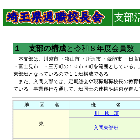
支部
１ 支部の構成
と令和８年度会員数
本支部は、川越市 ・狭山市 ・所沢市 ・飯能市 ・日高市
・富士見市 ・三芳町の１０市３町を範囲としている。
東部班となっているので１１班構成である。
また、入間支部では、定期総会や現職退職校長の教育
ている。事業遂行を通して、班同士の連携や結束が進ん
地 区 名
班 名
川 越 班
東
入間東部班