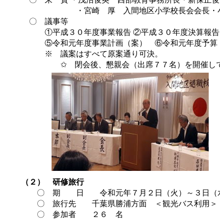
・宮崎 厚 入間地区小学校長会会長・小林
〇 議事等
①平成３０年度事業報告 ②平成３０年度決算報告 
⑤令和元年度事業計画（案） ⑥令和元年度予算
※ 議案はすべて原案通り可決。
✩ 閉会後、懇親会（出席７７名）を開催し
（２） 研修旅行
〇 期 日 令和元年７月２日（火）～３日（水
〇 旅行先 千葉県勝浦方面 ＜観光バス利用＞
〇 参加者 ２６ 名