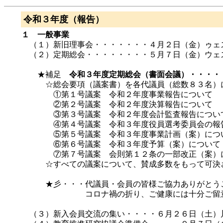
令和３年度（報告）
１ 一般事業
（１）新旧理事会・・・・・・・４月２日（金）ゥェ
（２）定期総会・・・・・・・・５月７日（金）ウェ
★補足
令和３年度定期総会（書面会議）・・・・
☆総会要項（議案書）を各代議員（総数８３名）に
①第１号議案 令和２年度事業報告について
②第２号議案 令和２年度決算報告について
③第３号議案 令和２年度会計監査報告につい
④第４号議案 令和３年度役員選考委員会の報告
⑤第５号議案 令和３年度事業計画（案）につ
⑥第６号議案 令和３年度予算（案）について
⑦第７号議案 会則第１２条の一部改正（案）
☆すべての議案について、賛成多数をもって可決さ
★彡・・・代議員・会員の皆様ご協力ありがとう
コロナ禍の折り、ご健康には十分ご留意
（３）新入会員交流の集い・・・・６月２６日（土）