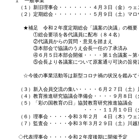
１ 一般事業
（１）新旧理事会・・・・・・・４月３日（金）ゥ
（２）定期総会・・・・・・・・５月９日（土）マロ
★補足 令和２年度定期総会「議案の決議」の概要
①総会要項を各代議員に配布（８４名）
②代議員からの質問・意見を踏まえ
③本部会で協議のうえ会長一任の了承済み
④６月５日本部会開催・・・・第１合議案～第６
⑤会長より各議案について原案通り可決の旨発言
☆今後の事業活動等は新型コロナ禍の状況を鑑みて
（３）新入会員交流の集い・・・・６月２７日（土）
（４）教育推進研究協議会準備会・・・・９月８日（
（５）「彩の国教育の日」協賛教育研究推進協議会
・・・・１１月１０日（火）ニューサ
（６）理事会・・・・令和３年２月 ４日（木）ウェ
（７）監査会・・・・令和３年３月２９日（土）川越
◇代表理事会・・・・令和２年度後期に開催予定