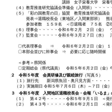
講師 女子栄養大学 栄養学部教授
（４）教育推進研究協議会準備会（入間班）・・・・
（５）「彩の国教育の日」協賛 教育推進研究協議会（
発表⇒退職校長会（東地区／入間東部班） 熊谷 
参加者数 １５９名 ＜①退職者 ７５名 ②現職
（６）理事会・・・・・令和６年２月 ２日（金） 
（７）監査会・・・・・令和６年３月２７日（水） 
〇代表理事会 ⇒ 令和６年２月２日（金） １０
〇本部会並びに幹事会 ⇒ 必要に応じ随時開催
＜参考＞県関係
〇定期総会（県代議員） 令和５年６月２日（金）午
２ 令和５年度 会員研修及び親睦旅行
（写真５）
（１）旅行先 新潟県魚沼・奥只見方面・・・・・
（２）実施期日 令和５年７月６日（木）～７日（金）
３ 令和５年度 入間地区退職校長会・会報「いるま」
（１） 第４２号・・・・・令和５年９月１日 ＜発
（２） 第４３号・・・・・令和６年２月１日 ＜発