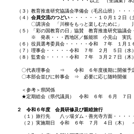
・・・・・・以上 （全議案）承
（３）教育推進研究協議会準備会（毛呂山班）・・・
（４）
会員交流のつどい
・・・・・・１０月１２日（
〇講演会 「川柳をもっと楽しむために」 
（５）「彩の国教育の日」協賛 教育推進研究協議会
※ 発表・・・西地区／飯能班 小見山 実氏 
（６）役員選考委員会・・・・・令和 ７年 １月１
（７）理事会・・・・・令和 ７年 ２月 ５日（水
（８）監査会・・・・・令和 ７年 ３月２７日（木
〇代表理事会 ⇒ 令和 ６年度後期に開催予
〇本部会並びに幹事会 ⇒ 必要に応じ随時開催
＜参考＞県関係
★定期総会（県代議員） 令和 ６年 ６月 ７日（
２ 令和６年度 会員研修及び親睦旅行
（１）旅行先
〇
八ッ場ダム・善光寺方面・・・・
（２）実施期日 令和 ６年 ７月 ４日（木） ～