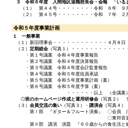
３ 令和６年度 入間地区退職校長会・会報 「いる
（１） 第４４号・・・・・・・・令和 ６年 ９月
（２） 第４５号・・・・・・・・令和 ７年 ２
令和５年度事業計画
１ 一般事業
（１）新旧理事会・・・・・・・・・・・・４月８日
（２）
定期総会
（写真１）・・・・・・・・・・・・
・第１号議案 令和４年度事業報告
・第２号議案 令和４年度決算報告
・第３号議案 令和４年度会計監査報告
・第４号議案 令和５年度役員承認
・第５号議案 令和５年度事業計画（案）
・第６号議案 令和５年度予算（案）
・・・・・・以上 （全議案）
◎
班のホームページ作成と運用研修会
（写真２） 
（３）
会員交流の集い
（写真３）・
講演会
（写真４）
第Ⅰ部 『ギター＆フルート演奏』 〇会員
〇東邦音楽大学 ３年生
第Ⅱ部 講演 演題 『６０歳からの食生活と健康