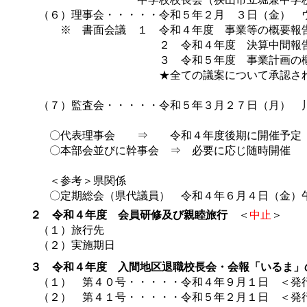
（６）理事会・・・・・令和５年２月 ３日（金） 
※ 書面会議 １ 令和４年度 事業等の概要報
２ 令和４年度 決算中間報告に
３ 令和５年度 事業計画の概要（
★全ての議案について承認され
（７）監査会・・・・・令和５年３月２７日（月） 
〇代表理事会 ⇒ 令和４年度後期に開催予定
〇本部会並びに幹事会 ⇒ 必要に応じ随時開催
＜参考＞県関係
〇定期総会（県代議員） 令和４年６月４日（金）午
２ 令和４年度 会員研修及び親睦旅行
＜
中止
＞
（１）旅行先
（２）実施期日
３ 令和４年度 入間地区退職校長会・会報「いるま」
（１） 第４０号・・・・・令和４年９月１日 ＜発
（２） 第４１号・・・・・令和５年２月１日 ＜発