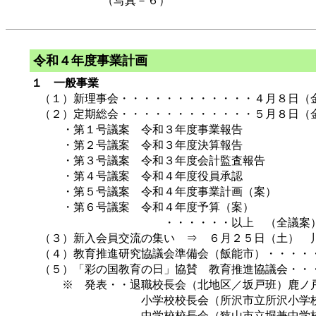
（写真－６）
令和４年度事業計画
１ 一般事業
（１）新理事会・・・・・・・・・・・・４月８日（
（２）定期総会・・・・・・・・・・・・５月８日（
・第１号議案 令和３年度事業報告
・第２号議案 令和３年度決算報告
・第３号議案 令和３年度会計監査報告
・第４号議案 令和４年度役員承認
・第５号議案 令和４年度事業計画（案）
・第６号議案 令和４年度予算（案）
・・・・・・以上 （全議案）
（３）新入会員交流の集い ⇒ ６月２５日（土） 
（４）教育推進研究協議会準備会（飯能市）・・・・
（５）「彩の国教育の日」協賛 教育推進協議会・・・
※ 発表・・退職校長会（北地区／坂戸班）鹿ノ
小学校校長会（所沢市立所沢小学校／戸
中学校校長会（狭山市立堀兼中学校／伊