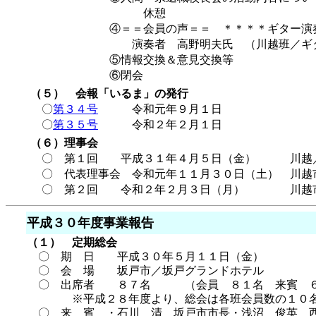
休憩
④＝＝会員の声＝＝ ＊＊＊＊ギター演奏
演奏者 高野明夫氏 （川越班／ギター倶楽
⑤情報交換＆意見交換等
⑥閉会
（５） 会報「いるま」の発行
〇
第３４号
令和元年９月１日
〇
第３５号
令和２年２月１日
（６）理事会
〇 第１回 平成３１年４月５日（金） 川越／
〇 代表理事会 令和元年１１月３０日（土） 川越
〇 第２回 令和２年２月３日（月） 川越市
平成３０年度事業報告
（１） 定期総会
〇 期 日 平成３０年５月１１日（金）
〇 会 場 坂戸市／坂戸グランドホテル
〇 出席者 ８７名 （会員 ８１名 来賓 
※平成２８年度より、総会は各班会員数の１０名
〇 来 賓 ・石川 清 坂戸市市長・浅沼 俊英 西