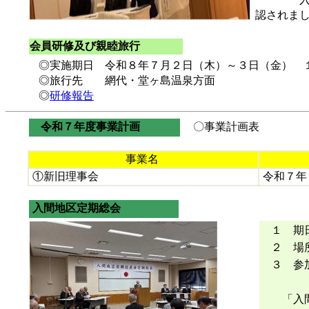
認されま
会員研修及び親睦旅行
◎実施期日 令和８年７月２日（木）～３日（金） 
◎旅行先 網代・堂ヶ島温泉方面
◎
研修報告
令和７年度事業計画
〇事業計画表
事業名
①新旧理事会
令和７年
入間地区定期総会
１ 期
２ 場
３ 参
「入間地