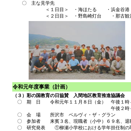
〇 主な見学先
＜１日目＞ ・海ほたる ・浜金谷港 ・
＜２日目＞ ・野島崎灯台 ・那古観音 館
令和元年度事業（計画）
（３）彩の国教育の日協賛 入間地区教育推進協議会
〇 期 日 令和元年１１月８日（金） 午後１時
午後２時～４時３
〇 会 場 所沢市 ベルヴィ・ザ・グラン
〇 参加者 来賓３名、現職者（小中）６９名、退
〇 研究発表 ①柳瀬小学校における学年担任制の取