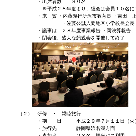
・出席者数 ８０名
※平成２８年度より、総会は会員１０名につき
・来 賓 ・内藤隆行所沢市教育長 ・吉田 正西
・佐藤公誠入間地区小学校長会長 ・小久
・議事は、２８年度事業報告 ・同決算報告、２９
・閉会後、盛大な懇親会を開催して終了
（２） 研修 ・ 親睦旅行
・期 日 平成２９年７月１１日（火）～
・旅行先 静岡県浜名湖方面
・参加者 ２８名 観光バス利用