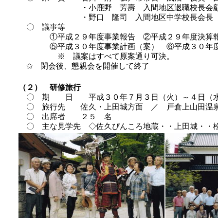
・小鹿野 芳壽 入間地区退職校長会顧問・松
・野口 隆司 入間地区中学校長会長
〇 議事等
①平成２９年度事業報告 ②平成２９年度決算報告
⑤平成３０年度事業計画（案） ⑥平成３０年度
※ 議案はすべて原案通り可決。
✩ 閉会後、懇親会を開催して終了
（２） 研修旅行
〇 期 日 平成３０年７月３日（火）～４日（
〇 旅行先 佐久・上田城方面 ／ 戸倉上山田温
〇 出席者 ２５ 名
〇 主な見学先 ◇佐久ぴんころ地蔵・・上田城・・