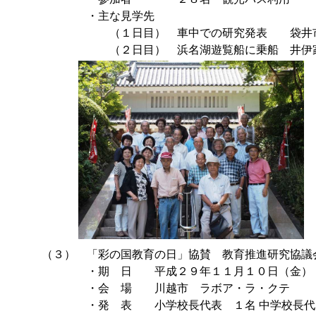
・主な見学先
（１日目） 車中での研究発表 袋井市油山
（２日目） 浜名湖遊覧船に乗船 井伊家菩提寺
（３） 「彩の国教育の日」協賛 教育推進研究協議
・期 日 平成２９年１１月１０日（金）
・会 場 川越市 ラボア・ラ・クテ
・発 表 小学校長代表 １名 中学校長代表 １