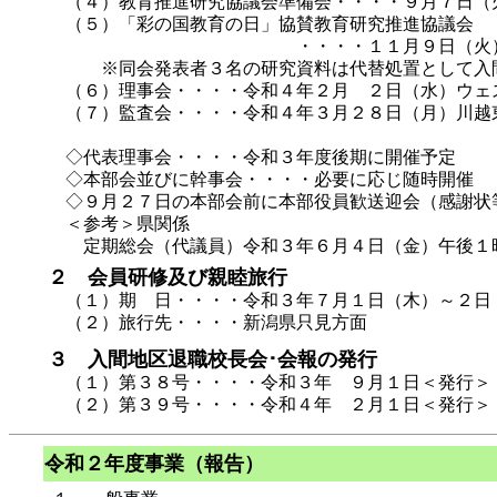
（４）教育推進研究協議会準備会・・・・９月７日（
（５）「彩の国教育の日」協賛教育研究推進協議会
・・・・１１月９日（火）川越市「
※同会発表者３名の研究資料は代替処置として入間
（６）理事会・・・・令和４年２月 ２日（水）ウェ
（７）監査会・・・・令和４年３月２８日（月）川越
◇代表理事会・・・・令和３年度後期に開催予定
◇本部会並びに幹事会・・・・必要に応じ随時開催
◇９月２７日の本部会前に本部役員歓送迎会（感謝状
＜参考＞県関係
定期総会（代議員）令和３年６月４日（金）午後１時
２ 会員研修及び親睦旅行
（１）期 日・・・・令和３年７月１日（木）～２日
（２）旅行先・・・・新潟県只見方面
３ 入間地区退職校長会･会報の発行
（１）第３８号・・・・令和３年 ９月１日＜発行＞
（２）第３９号・・・・令和４年 ２月１日＜発行
令和２年度事業（報告）