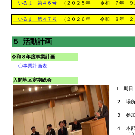
いるま 第４６号
（２０２５年 令和 ７年 ９
いるま 第４７号
（２０２６年 令和 ８年 ２
５ 活動計画
令和８年度事業計画
〇事業計画表
入間地区定期総会
1 期日
２ 場所
３ 参加
４ 本部
「入間地