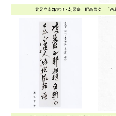
北足立南部支部・朝霞班 肥髙昌次 「