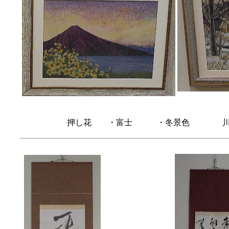
押し花 ・富士 ・冬景色 川越