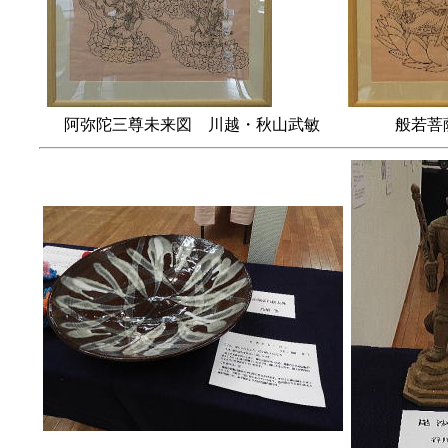
阿弥陀三尊未来図 川越・秋山武敏
般若菩