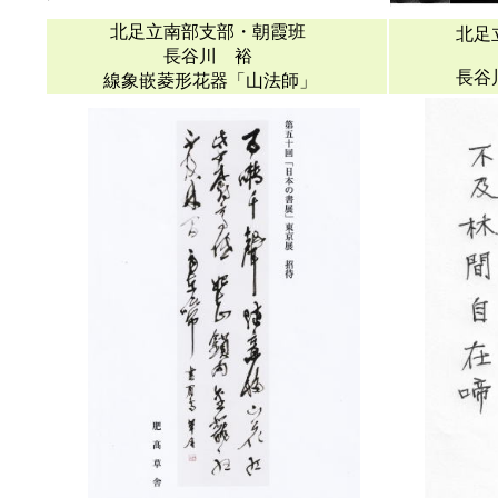
北足立南部支部・朝霞班
北足
長谷川 裕
長谷川
線象嵌菱形花器「山法師」