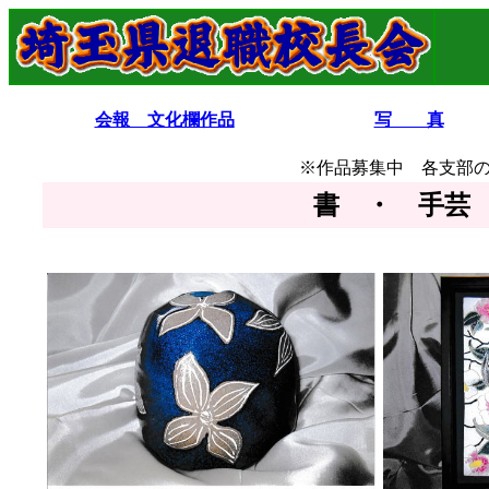
会報 文化欄作品
写 真
※作品募集中 各支部
書 ・ 手芸