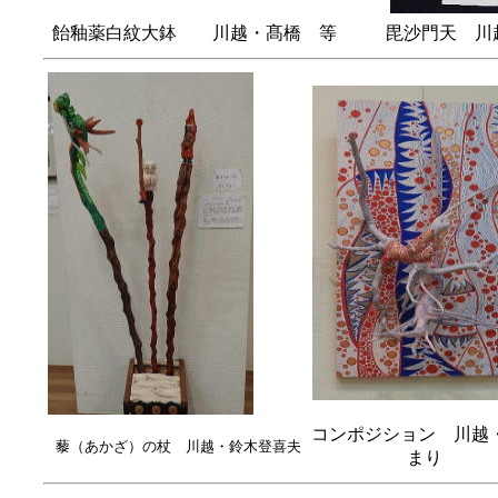
飴釉薬白紋大鉢 川越・髙橋 等
毘沙門天 川
コンポジション 川越
藜（あかざ）の杖 川越・鈴木登喜夫
まり